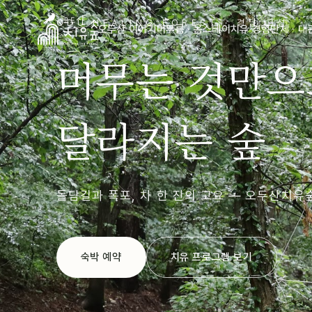
ODU HEALING FOREST · 경남 고성
오두산 이야기
머무름 · 옴스테이
치유 경험
단체 · 대
머무는 것만으
달라지는 숲
돌담길과 폭포, 차 한 잔의 고요 — 오두산치유
숙박 예약
치유 프로그램 보기