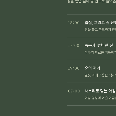
창을 열면 숲이 방 안으로 들어
15:00
입실, 그리고 숲 산
짐을 풀고 폭포까지 천
17:00
족욕과 꽃차 한 잔
하루의 피로를 따뜻하
19:00
숲의 저녁
별빛 아래 조용한 식사
07:00
새소리로 맞는 아침
아침 명상과 이슬 머금