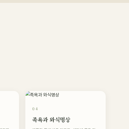
04
족욕과 와식명상