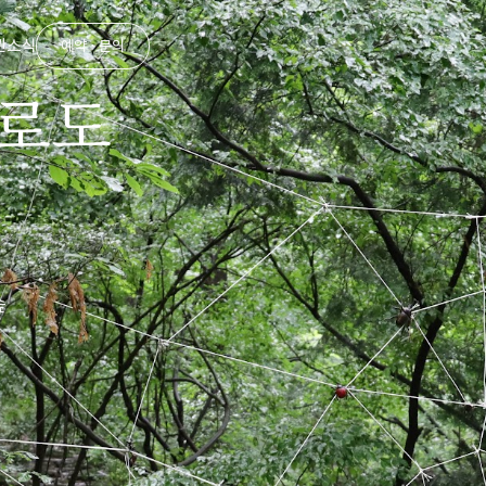
관
소식
예약 · 문의
로도
숲