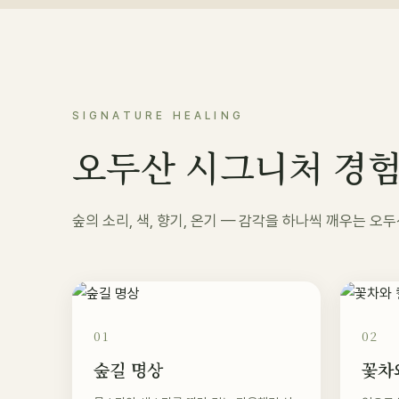
SIGNATURE HEALING
오두산 시그니처 경
숲의 소리, 색, 향기, 온기 — 감각을 하나씩 깨우는 
01
02
숲길 명상
꽃차