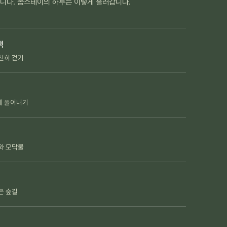
옵니다. 옴스테이의 하루는 이렇게 흘러갑니다.
책
천히 걷기
게 풀어내기
와 모닥불
은 숲길