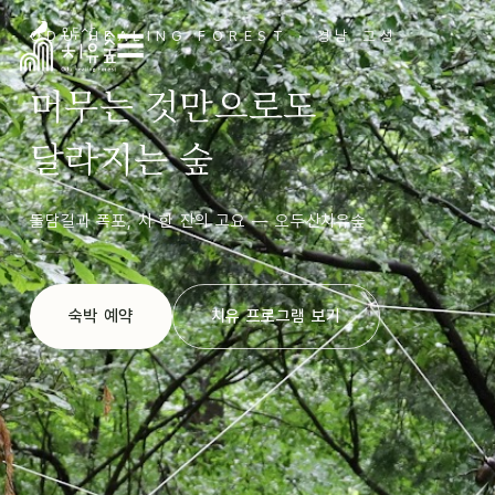
ODU HEALING FOREST · 경남 고성
☰
머무는 것만으로도
달라지는 숲
돌담길과 폭포, 차 한 잔의 고요 — 오두산치유숲
숙박 예약
치유 프로그램 보기