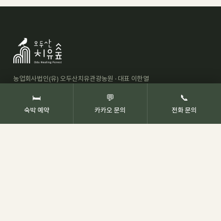
농업회사법인(유) 오두산치유관광농원 · 대표 이한열
경상남도 고성군 상리면 상정대로 1750
🛏
💬
📞
사업자등록번호 544-81-01809
숙박 예약
카카오 문의
전화 문의
이메일 ezo25@naver.com
예약 문의
055-673-9655
평일·휴일 10:00 – 18:00
365일 예약 문의 가능