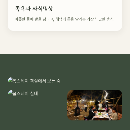
족욕과 와식명상
따뜻한 물에 발을 담그고, 해먹에 몸을 맡기는 가장 느긋한 휴식.