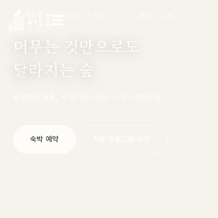
ODU HEALING FOREST · 경남 고성
☰
머무는 것만으로도
달라지는 숲
돌담길과 폭포, 차 한 잔의 고요 — 오두산치유숲
숙박 예약
치유 프로그램 보기