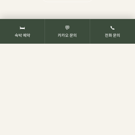
🛏
💬
📞
숙박 예약
카카오 문의
전화 문의
농업회사법인(유) 오두산치유관광농원 · 대표 이한열
경상남도 고성군 상리면 상정대로 1750
사업자등록번호 544-81-01809
이메일 ezo25@naver.com