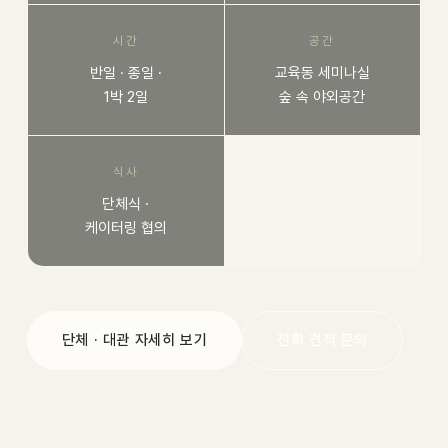
시간
공간
반일 · 종일 ·
교육동 세미나실
1박 2일
숲 속 야외공간
식사
단체식 ·
케이터링 협의
단체 · 대관 자세히 보기
전화 견적 문의