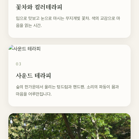
꽃차와 컬러테라피
입으로 맛보고 눈으로 마시는 무지개빛 꽃차. 색의 교감으로 마
음을 읽는 시간.
03
사운드 테라피
숲의 한가운데서 울리는 텅드럼과 핸드팬. 소리의 파동이 몸과
마음을 어루만집니다.