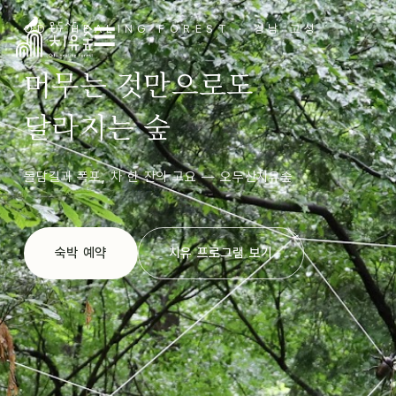
ODU HEALING FOREST · 경남 고성
☰
머무는 것만으로도
달라지는 숲
돌담길과 폭포, 차 한 잔의 고요 — 오두산치유숲
숙박 예약
치유 프로그램 보기