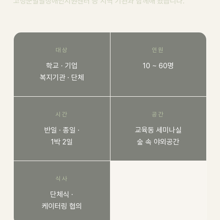
고성군발달장애인지원센터 등 지역 기관과 함께해 왔습니다.
대상
인원
학교 · 기업
10 ~ 60명
복지기관 · 단체
시간
공간
반일 · 종일 ·
교육동 세미나실
1박 2일
숲 속 야외공간
식사
단체식 ·
케이터링 협의