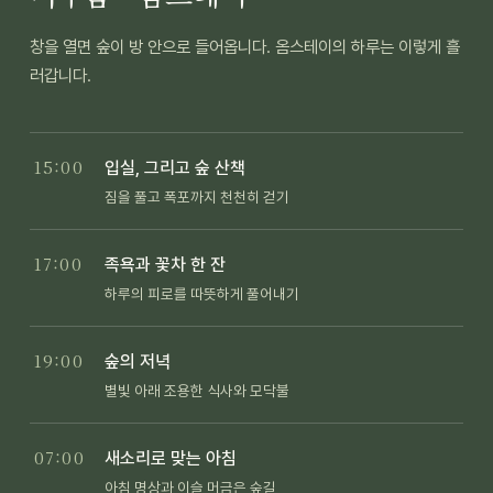
창을 열면 숲이 방 안으로 들어옵니다. 옴스테이의 하루는 이렇게 흘
러갑니다.
15:00
입실, 그리고 숲 산책
짐을 풀고 폭포까지 천천히 걷기
17:00
족욕과 꽃차 한 잔
하루의 피로를 따뜻하게 풀어내기
19:00
숲의 저녁
별빛 아래 조용한 식사와 모닥불
07:00
새소리로 맞는 아침
아침 명상과 이슬 머금은 숲길