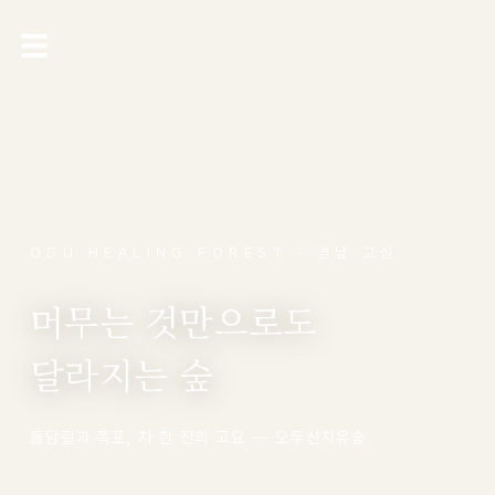
☰
ODU HEALING FOREST · 경남 고성
머무는 것만으로도
달라지는 숲
돌담길과 폭포, 차 한 잔의 고요 — 오두산치유숲