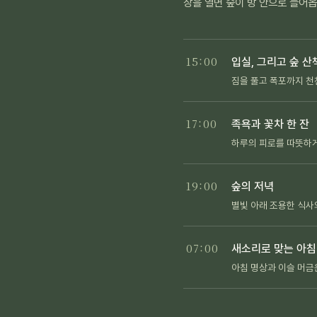
창을 열면 숲이 방 안으로 들어
15:00
입실, 그리고 숲 산
짐을 풀고 폭포까지 천
17:00
족욕과 꽃차 한 잔
하루의 피로를 따뜻하
19:00
숲의 저녁
별빛 아래 조용한 식사
07:00
새소리로 맞는 아침
아침 명상과 이슬 머금