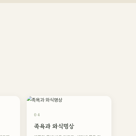
04
족욕과 와식명상