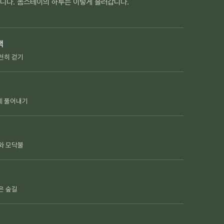
옵니다. 옴스테이의 하루는 이렇게 흘러갑니다.
책
천히 걷기
게 풀어내기
와 모닥불
은 숲길