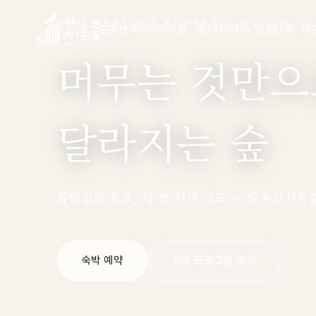
ODU HEALING FOREST · 경남 고성
오두산 이야기
머무름 · 옴스테이
치유 경험
단체 · 대
머무는 것만으
달라지는 숲
돌담길과 폭포, 차 한 잔의 고요 — 오두산치유
숙박 예약
치유 프로그램 보기