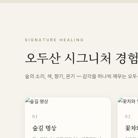
SIGNATURE HEALING
오두산 시그니처 경
숲의 소리, 색, 향기, 온기 — 감각을 하나씩 깨우는 
01
02
숲길 명상
꽃차