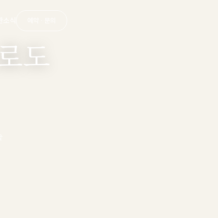
관
소식
예약 · 문의
로도
숲