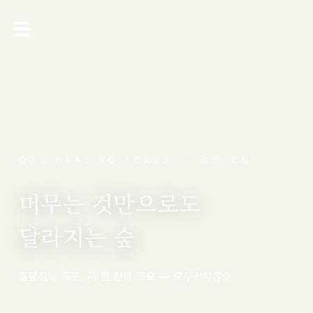
☰
ODU HEALING FOREST · 경남 고성
머무는 것만으로도
달라지는 숲
돌담길과 폭포, 차 한 잔의 고요 — 오두산치유숲