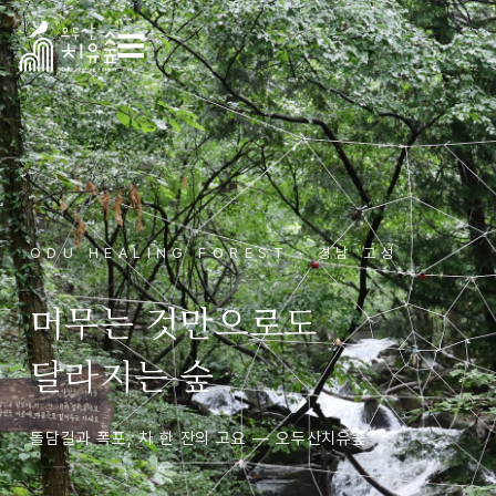
☰
ODU HEALING FOREST · 경남 고성
머무는 것만으로도
달라지는 숲
돌담길과 폭포, 차 한 잔의 고요 — 오두산치유숲