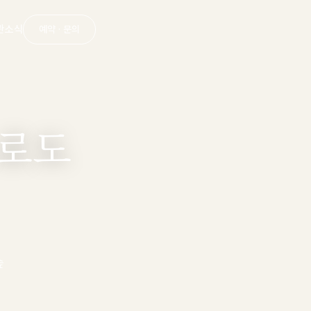
관
소식
예약 · 문의
로도
숲