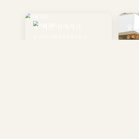
두 시간 쉬어가기
숲에
숲 산책과 카페 오두의 꽃차 한 잔
숲 속 
둘러보기
둘러보