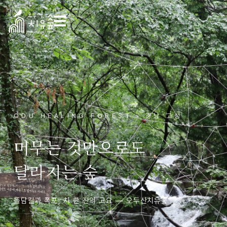
☰
ODU HEALING FOREST · 경남 고성
머무는 것만으로도
달라지는 숲
돌담길과 폭포, 차 한 잔의 고요 — 오두산치유숲