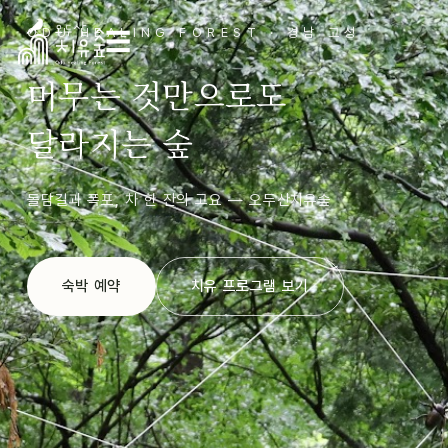
ODU HEALING FOREST · 경남 고성
☰
머무는 것만으로도
달라지는 숲
돌담길과 폭포, 차 한 잔의 고요 — 오두산치유숲
숙박 예약
치유 프로그램 보기