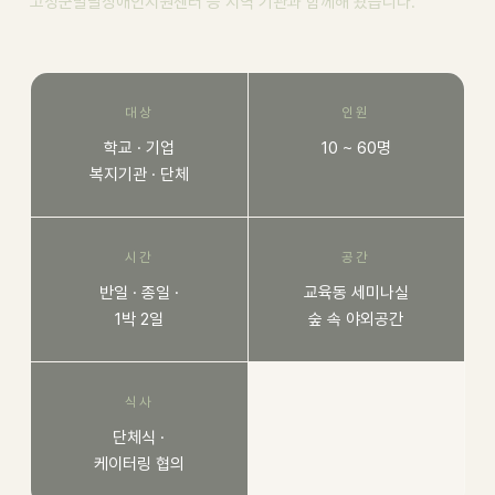
고성군발달장애인지원센터 등 지역 기관과 함께해 왔습니다.
대상
인원
학교 · 기업
10 ~ 60명
복지기관 · 단체
시간
공간
반일 · 종일 ·
교육동 세미나실
1박 2일
숲 속 야외공간
식사
단체식 ·
케이터링 협의