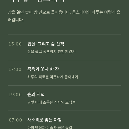
창을 열면 숲이 방 안으로 들어옵니다. 옴스테이의 하루는 이렇게 흘
러갑니다.
15:00
입실, 그리고 숲 산책
짐을 풀고 폭포까지 천천히 걷기
17:00
족욕과 꽃차 한 잔
하루의 피로를 따뜻하게 풀어내기
19:00
숲의 저녁
별빛 아래 조용한 식사와 모닥불
07:00
새소리로 맞는 아침
아침 명상과 이슬 머금은 숲길