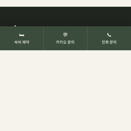
🛏
💬
📞
숙박 예약
카카오 문의
전화 문의
농업회사법인(유) 오두산치유관광농원 · 대표 이한열
경상남도 고성군 상리면 상정대로 1750
사업자등록번호 544-81-01809
이메일 ezo25@naver.com
예약 문의
055-673-9655
평일·휴일 10:00 – 18:00
365일 예약 문의 가능