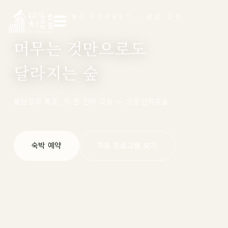
ODU HEALING FOREST · 경남 고성
☰
머무는 것만으로도
달라지는 숲
돌담길과 폭포, 차 한 잔의 고요 — 오두산치유숲
숙박 예약
치유 프로그램 보기