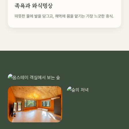
족욕과 와식명상
따뜻한 물에 발을 담그고, 해먹에 몸을 맡기는 가장 느긋한 휴식.