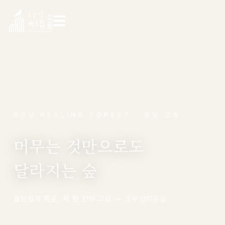
☰
ODU HEALING FOREST · 경남 고성
머무는 것만으로도
달라지는 숲
돌담길과 폭포, 차 한 잔의 고요 — 오두산치유숲