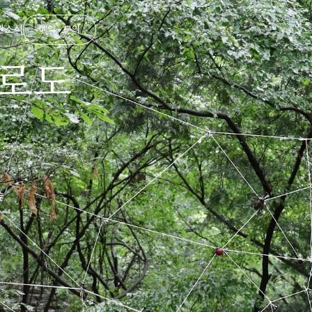
관
소식
예약 · 문의
로도
숲