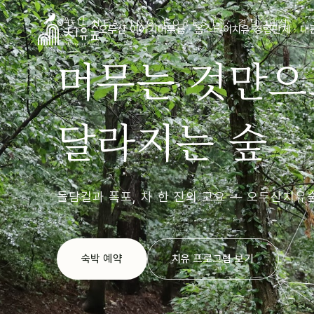
ODU HEALING FOREST · 경남 고성
오두산 이야기
머무름 · 옴스테이
치유 경험
단체 · 대
머무는 것만으
달라지는 숲
돌담길과 폭포, 차 한 잔의 고요 — 오두산치유
숙박 예약
치유 프로그램 보기