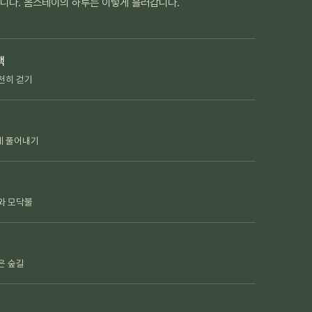
옵니다. 옴스테이의 하루는 이렇게 흘러갑니다.
책
천히 걷기
게 풀어내기
와 모닥불
은 숲길