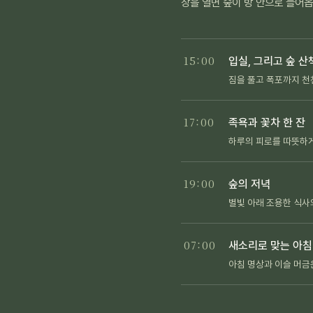
창을 열면 숲이 방 안으로 들어
15:00
입실, 그리고 숲 산
짐을 풀고 폭포까지 천
17:00
족욕과 꽃차 한 잔
하루의 피로를 따뜻하
19:00
숲의 저녁
별빛 아래 조용한 식사
07:00
새소리로 맞는 아침
아침 명상과 이슬 머금