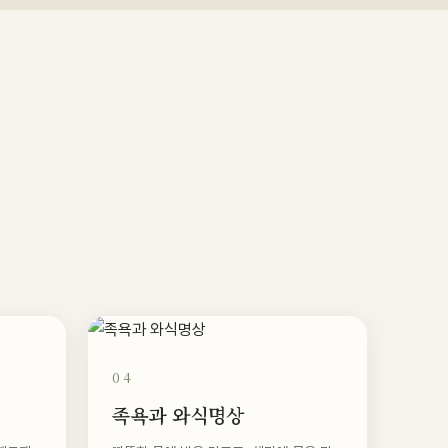
04
족욕과 와식명상