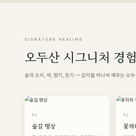
SIGNATURE HEALING
오두산 시그니처 경
숲의 소리, 색, 향기, 온기 — 감각을 하나씩 깨우는 
01
02
숲길 명상
꽃차