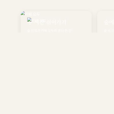
두 시간 쉬어가기
숲에
숲 산책과 카페 오두의 꽃차 한 잔
숲 속 
둘러보기
둘러보