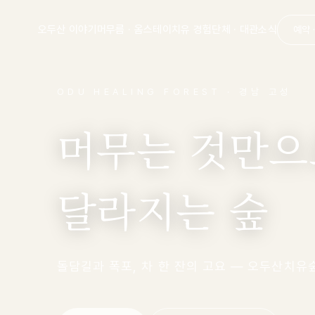
오두산 이야기
머무름 · 옴스테이
치유 경험
단체 · 대관
소식
예약 
ODU HEALING FOREST · 경남 고성
머무는 것만으
달라지는 숲
돌담길과 폭포, 차 한 잔의 고요 — 오두산치유