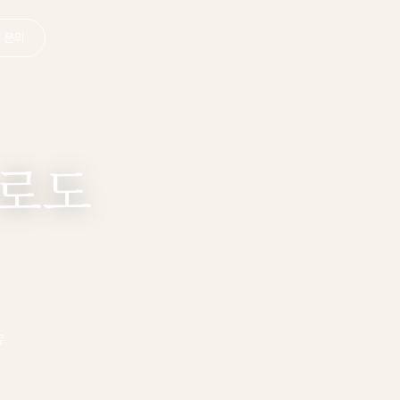
· 문의
로도
숲