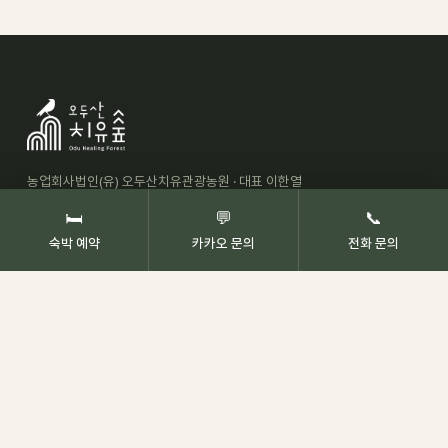
농업회사법인(유) 오두산치유관광농원 · 대표 이한열
경상남도 고성군 상리면 상정대로 1750
🛏
💬
📞
사업자등록번호 544-81-01809
숙박 예약
카카오 문의
전화 문의
이메일 ezo25@naver.com
예약 문의
055-673-9655
평일·휴일 10:00 – 18:00