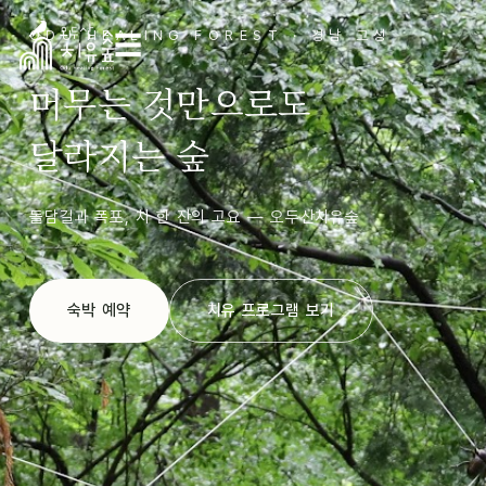
ODU HEALING FOREST · 경남 고성
☰
머무는 것만으로도
달라지는 숲
돌담길과 폭포, 차 한 잔의 고요 — 오두산치유숲
숙박 예약
치유 프로그램 보기