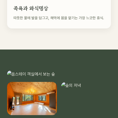
족욕과 와식명상
따뜻한 물에 발을 담그고, 해먹에 몸을 맡기는 가장 느긋한 휴식.