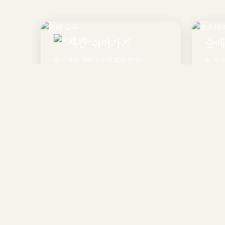
두 시간 쉬어가기
숲에
숲 산책과 카페 오두의 꽃차 한 잔
숲 속 
둘러보기
둘러보