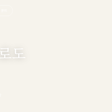
관
소식
예약 · 문의
로도
숲