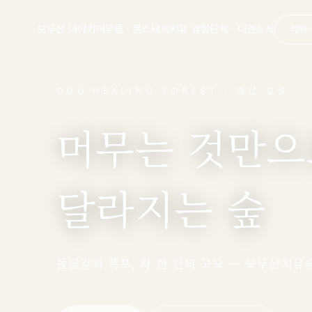
오두산 이야기
머무름 · 옴스테이
치유 경험
단체 · 대
ODU HEALING FOREST · 경남 고성
머무는 것만으
달라지는 숲
돌담길과 폭포, 차 한 잔의 고요 — 오두산치유