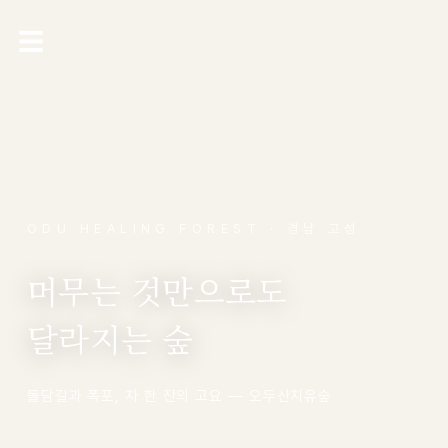
☰
ODU HEALING FOREST · 경남 고성
머무는 것만으로도
달라지는 숲
돌담길과 폭포, 차 한 잔의 고요 — 오두산치유숲